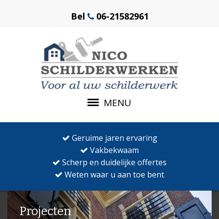
Bel
06-21582961
MENU
Geruime jaren ervaring
Vakbekwaam
Scherp en duidelijke offertes
Weten waar u aan toe bent
Projecten